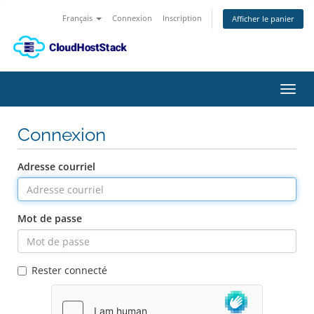
Français
Connexion
Inscription
Afficher le panier
Bascu
la
navig
Connexion
Adresse courriel
Mot de passe
Rester connecté